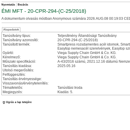
Nyomtatás
Bezárás
ÉMI MFT - 20-CPR-294-(C-25/2018)
A dokumentum olvasás módban Anonymous számára 2026.AUG.08 00:19:03 CE
Alapadatok
Tanúsítvány típus:
Teljesítmény Állandósági Tanúsítvány
Tanúsítvány azonosító:
20-CPR-294-(C-25/2018)
Tanúsított termék:
Smartpress rozsdamentes acél idomok, Smart
Easytop nemesacél szerelvények, Easytop szi
Gyártó:
Viega Supply Chain GmbH & Co. KG.
Kérelmező:
Viega Supply Chain GmbH & Co. KG.
Műszaki specifikáció:
A-43/2016 számú, 2021.12.16 dátumú Nemzet
Tanúsítás kiadása:
2025.05.16
Utolsó megerősítés:
Felfüggesztés:
Tanúsítás érvényessége:
Visszavonás/érvénytelenítés:
Témafelelős:
Tanúsítási Iroda
Megjegyzés:
Kiadás: 5.
Ugrás a lap tetejére