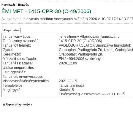
Nyomtatás
Bezárás
ÉMI MFT - 1415-CPR-30-(C-49/2006)
A dokumentum olvasás módban Anonymous számára 2026.AUG.07 17:14:13 CE
Alapadatok
Tanúsítvány típus:
Teljesítmény Állandósági Tanúsítvány
Tanúsítvány azonosító:
1415-CPR-30-(C-49/2006)
Tanúsított termék:
PADLÓBURKOLATOK Sportpálya burkolatok
Gyártó:
Graboplast Padlógyártó Zrt. Üzem: Graboplast 
Kérelmező:
Graboplast Padlógyártó Zrt.
Műszaki specifikáció:
EN 14904:2006 szabvány
Tanúsítás kiadása:
2020.12.09
Utolsó megerősítés:
Felfüggesztés:
Tanúsítás érvényessége:
Visszavonás/érvénytelenítés:
2021.11.19
Témafelelős:
Tanúsítási iroda
Megjegyzés:
Kiadás: 5.
Érvényesség visszavonva: 2021.11.19-től.
Ugrás a lap tetejére