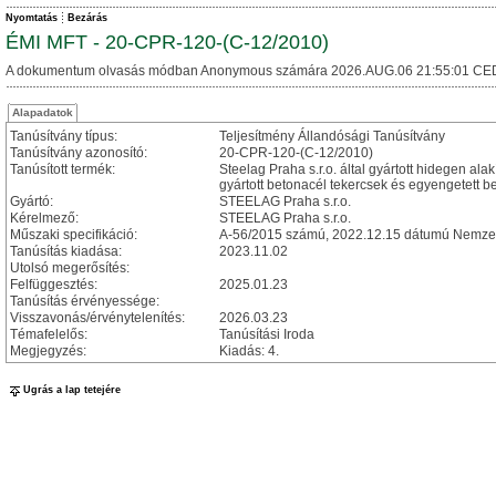
Nyomtatás
Bezárás
ÉMI MFT - 20-CPR-120-(C-12/2010)
A dokumentum olvasás módban Anonymous számára 2026.AUG.06 21:55:01 CE
Alapadatok
Tanúsítvány típus:
Teljesítmény Állandósági Tanúsítvány
Tanúsítvány azonosító:
20-CPR-120-(C-12/2010)
Tanúsított termék:
Steelag Praha s.r.o. által gyártott hidegen 
gyártott betonacél tekercsek és egyengetett b
Gyártó:
STEELAG Praha s.r.o.
Kérelmező:
STEELAG Praha s.r.o.
Műszaki specifikáció:
A-56/2015 számú, 2022.12.15 dátumú Nemzet
Tanúsítás kiadása:
2023.11.02
Utolsó megerősítés:
Felfüggesztés:
2025.01.23
Tanúsítás érvényessége:
Visszavonás/érvénytelenítés:
2026.03.23
Témafelelős:
Tanúsítási Iroda
Megjegyzés:
Kiadás: 4.
Ugrás a lap tetejére