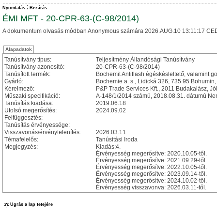
Nyomtatás
Bezárás
ÉMI MFT - 20-CPR-63-(C-98/2014)
A dokumentum olvasás módban Anonymous számára 2026.AUG.10 13:11:17 CED
Alapadatok
Tanúsítvány típus:
Teljesítmény Állandósági Tanúsítvány
Tanúsítvány azonosító:
20-CPR-63-(C-98/2014)
Tanúsított termék:
Bochemit Antiflash égéskésleltető, valamint g
Gyártó:
Bochemie a. s., Lidická 326, 735 95 Bohumin
Kérelmező:
P&P Trade Services Kft., 2011 Budakalász, Jók
Műszaki specifikáció:
A-148/1/2014 számú, 2018.08.31. dátumú Nem
Tanúsítás kiadása:
2019.06.18
Utolsó megerősítés:
2024.09.02
Felfüggesztés:
Tanúsítás érvényessége:
Visszavonás/érvénytelenítés:
2026.03.11
Témafelelős:
Tanúsitási Iroda
Megjegyzés:
Kiadás:4.
Érvényesség megerősítve: 2020.10.05-től.
Érvényesség megerősítve: 2021.09.29-től.
Érvényesség megerősítve: 2022.10.05-től.
Érvényesség megerősítve: 2023.09.14-től.
Érvényesség megerősítve: 2024.10.02-től.
Érvényesség visszavonva: 2026.03.11-től.
Ugrás a lap tetejére