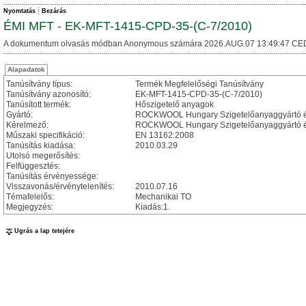
Nyomtatás
Bezárás
ÉMI MFT - EK-MFT-1415-CPD-35-(C-7/2010)
A dokumentum olvasás módban Anonymous számára 2026.AUG.07 13:49:47 CE
Alapadatok
Tanúsítvány típus:
Termék Megfelelőségi Tanúsítvány
Tanúsítvány azonosító:
EK-MFT-1415-CPD-35-(C-7/2010)
Tanúsított termék:
Hőszigetelő anyagok
Gyártó:
ROCKWOOL Hungary Szigetelőanyaggyártó és
Kérelmező:
ROCKWOOL Hungary Szigetelőanyaggyártó és
Műszaki specifikáció:
EN 13162:2008
Tanúsítás kiadása:
2010.03.29
Utolsó megerősítés:
Felfüggesztés:
Tanúsítás érvényessége:
Visszavonás/érvénytelenítés:
2010.07.16
Témafelelős:
Mechanikai TO
Megjegyzés:
Kiadás:1.
Ugrás a lap tetejére