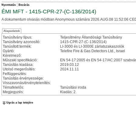
Nyomtatás
Bezárás
ÉMI MFT - 1415-CPR-27-(C-136/2014)
A dokumentum olvasás módban Anonymous számára 2026.AUG.08 11:52:06 CED
Alapadatok
Tanúsítvány típus:
Teljesítmény Állandósági Tanúsítvány
Tanúsítvány azonosító:
1415-CPR-27-(C-136/2014)
Tanúsított termék:
LI-3000 és LI-3000E zárlatszakaszolók
Gyártó:
Telefire Fire & Gas Detectors Ltd., Israel
Kérelmező:
Műszaki specifikáció:
EN 54-17:2005 és EN 54-17/AC:2007 szabván
Tanúsítás kiadása:
2019.03.12
Utolsó megerősítés:
2024.11.11
Felfüggesztés:
Tanúsítás érvényessége:
Visszavonás/érvénytelenítés:
Témafelelős:
Tanúsítási iroda
Megjegyzés:
Kiadás: 2.
Ugrás a lap tetejére