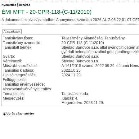
Nyomtatás
Bezárás
ÉMI MFT - 20-CPR-118-(C-11/2010)
A dokumentum olvasás módban Anonymous számára 2026.AUG.06 22:01:07 CE
Alapadatok
Tanúsítvány típus:
Teljesítmény Állandósági Tanúsítvány
Tanúsítvány azonosító:
20-CPR-118-(C-11/2010)
Tanúsított termék:
Steelag Bánovce s.r.o. által gyártott hidege
gyártott betonacélhuzalból gépi ponthegesztés
Gyártó:
Steelag Bánovce s.r.o.
Kérelmező:
Steelag Bánovce s.r.o.
Műszaki specifikáció:
A-161/2015 számú, 2022.09.29. dátumú Nemze
Tanúsítás kiadása:
2022.10.25
Utolsó megerősítés:
2024.11.29
Felfüggesztés:
Tanúsítás érvényessége:
Visszavonás/érvénytelenítés:
Témafelelős:
Tanúsítási Iroda
Megjegyzés:
Kiadás: 4.
Megerősítve: 2023.11.29.
Ugrás a lap tetejére