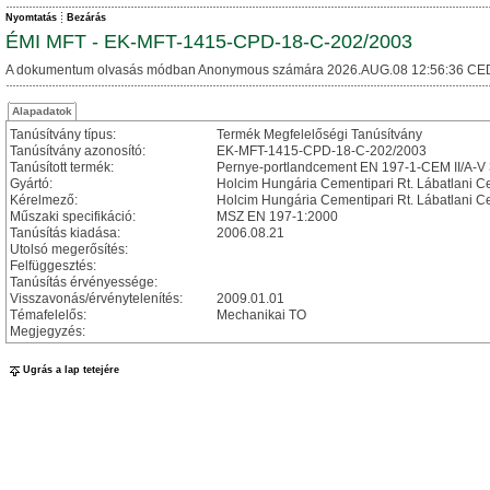
Nyomtatás
Bezárás
ÉMI MFT - EK-MFT-1415-CPD-18-C-202/2003
A dokumentum olvasás módban Anonymous számára 2026.AUG.08 12:56:36 CE
Alapadatok
Tanúsítvány típus:
Termék Megfelelőségi Tanúsítvány
Tanúsítvány azonosító:
EK-MFT-1415-CPD-18-C-202/2003
Tanúsított termék:
Pernye-portlandcement EN 197-1-CEM II/A-V 
Gyártó:
Holcim Hungária Cementipari Rt. Lábatlani 
Kérelmező:
Holcim Hungária Cementipari Rt. Lábatlani 
Műszaki specifikáció:
MSZ EN 197-1:2000
Tanúsítás kiadása:
2006.08.21
Utolsó megerősítés:
Felfüggesztés:
Tanúsítás érvényessége:
Visszavonás/érvénytelenítés:
2009.01.01
Témafelelős:
Mechanikai TO
Megjegyzés:
Ugrás a lap tetejére