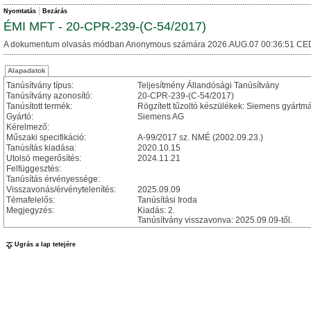
Nyomtatás
Bezárás
ÉMI MFT - 20-CPR-239-(C-54/2017)
A dokumentum olvasás módban Anonymous számára 2026.AUG.07 00:36:51 CE
Alapadatok
Tanúsítvány típus:
Teljesítmény Állandósági Tanúsítvány
Tanúsítvány azonosító:
20-CPR-239-(C-54/2017)
Tanúsított termék:
Rögzített tűzoltó készülékek: Siemens gyá
Gyártó:
Siemens AG
Kérelmező:
Műszaki specifikáció:
A-99/2017 sz. NMÉ (2002.09.23.)
Tanúsítás kiadása:
2020.10.15
Utolsó megerősítés:
2024.11.21
Felfüggesztés:
Tanúsítás érvényessége:
Visszavonás/érvénytelenítés:
2025.09.09
Témafelelős:
Tanúsítási Iroda
Megjegyzés:
Kiadás: 2.
Tanúsítvány visszavonva: 2025.09.09-től.
Ugrás a lap tetejére