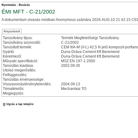
Nyomtatás
Bezárás
ÉMI MFT - C-21/2002
A dokumentum olvasás módban Anonymous számára 2026.AUG.10 21:42:15 CE
Alapadatok
Tanúsítvány típus:
Termék Megfelelőségi Tanúsítvány
Tanúsítvány azonosító:
C-21/2002
Tanúsított termék:
CEM II/A-M (V-L) 42,5 N jelű kompozit-portla
Gyártó:
Duna-Dráva Cement Kft Beremend
Kérelmező:
Duna-Dráva Cement Kft Beremend
Műszaki specifikáció:
MSZ EN 197-1:2000
Tanúsítás kiadása:
2002.09.30
Utolsó megerősítés:
Felfüggesztés:
Tanúsítás érvényessége:
Visszavonás/érvénytelenítés:
2004.09.13
Témafelelős:
Mechanikai TO
Megjegyzés:
Ugrás a lap tetejére