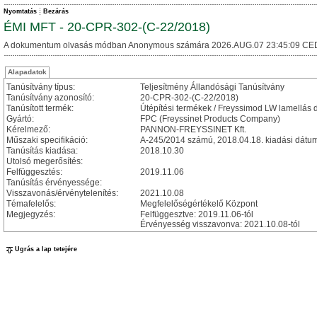
Nyomtatás
Bezárás
ÉMI MFT - 20-CPR-302-(C-22/2018)
A dokumentum olvasás módban Anonymous számára 2026.AUG.07 23:45:09 CE
Alapadatok
Tanúsítvány típus:
Teljesítmény Állandósági Tanúsítvány
Tanúsítvány azonosító:
20-CPR-302-(C-22/2018)
Tanúsított termék:
Útépítési termékek / Freyssimod LW lamellás d
Gyártó:
FPC (Freyssinet Products Company)
Kérelmező:
PANNON-FREYSSINET Kft.
Műszaki specifikáció:
A-245/2014 számú, 2018.04.18. kiadási dátu
Tanúsítás kiadása:
2018.10.30
Utolsó megerősítés:
Felfüggesztés:
2019.11.06
Tanúsítás érvényessége:
Visszavonás/érvénytelenítés:
2021.10.08
Témafelelős:
Megfelelőségértékelő Központ
Megjegyzés:
Felfüggesztve: 2019.11.06-tól
Érvényesség visszavonva: 2021.10.08-tól
Ugrás a lap tetejére