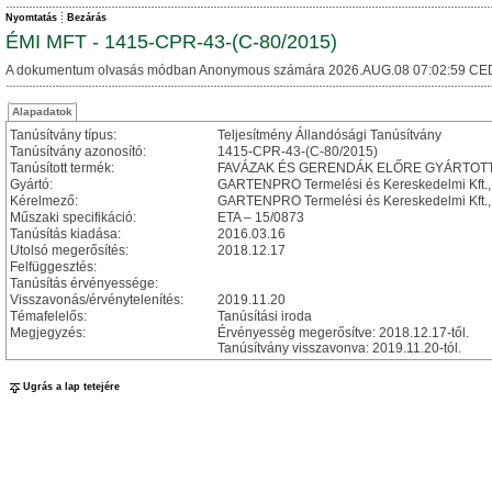
Nyomtatás
Bezárás
ÉMI MFT - 1415-CPR-43-(C-80/2015)
A dokumentum olvasás módban Anonymous számára 2026.AUG.08 07:02:59 CE
Alapadatok
Tanúsítvány típus:
Teljesítmény Állandósági Tanúsítvány
Tanúsítvány azonosító:
1415-CPR-43-(C-80/2015)
Tanúsított termék:
FAVÁZAK ÉS GERENDÁK ELŐRE GYÁRTOTT ÉP
Gyártó:
GARTENPRO Termelési és Kereskedelmi Kft., H
Kérelmező:
GARTENPRO Termelési és Kereskedelmi Kft., H
Műszaki specifikáció:
ETA – 15/0873
Tanúsítás kiadása:
2016.03.16
Utolsó megerősítés:
2018.12.17
Felfüggesztés:
Tanúsítás érvényessége:
Visszavonás/érvénytelenítés:
2019.11.20
Témafelelős:
Tanúsítási iroda
Megjegyzés:
Érvényesség megerősítve: 2018.12.17-től.
Tanúsítvány visszavonva: 2019.11.20-tól.
Ugrás a lap tetejére