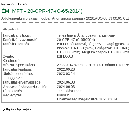
Nyomtatás
Bezárás
ÉMI MFT - 20-CPR-47-(C-65/2014)
A dokumentum olvasás módban Anonymous számára 2026.AUG.08 13:00:05 CE
Alapadatok
Tanúsítvány típus:
Teljesítmény Állandósági Tanúsítvány
Tanúsítvány azonosító:
20-CPR-47-(C-65/2014)
Tanúsított termék:
ISIFLO márkanevű, sárgaréz anyagú gyorsköt
idomok D16-D63 (mm), T elágazók D16-D63 (
D16-D63 (mm), Megfúró csapok D16-D63 (mm)
Gyártó:
ISIFLO AS
Kérelmező:
Műszaki specifikáció:
A-93/2014 számú 2019.07.01. dátumú Nemzet
Tanúsítás kiadása:
2022.09.28
Utolsó megerősítés:
2023.03.14
Felfüggesztés:
Tanúsítás érvényessége:
2024.06.03
Visszavonás/érvénytelenítés:
2024.06.03
Témafelelős:
Tanúsítási Iroda
Megjegyzés:
Kiadás: 3.
Érvényesség megerősítve: 2023.03.14.
Ugrás a lap tetejére