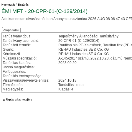
Nyomtatás
Bezárás
ÉMI MFT - 20-CPR-61-(C-129/2014)
A dokumentum olvasás módban Anonymous számára 2026.AUG.08 06:47:43 CE
Alapadatok
Tanúsítvány típus:
Teljesítmény Állandósági Tanúsítvány
Tanúsítvány azonosító:
20-CPR-61-(C-129/2014)
Tanúsított termék:
Rautitan his PE-Xa csövek, Rautitan flex (PE
Gyártó:
REHAU Industries SE & Co. KG
Kérelmező:
REHAU Industries SE & Co. KG
Műszaki specifikáció:
A-145/2017 számú, 2022.10.28. dátumú Nemze
Tanúsítás kiadása:
2023.09.20
Utolsó megerősítés:
Felfüggesztés:
Tanúsítás érvényessége:
Visszavonás/érvénytelenítés:
2024.10.18
Témafelelős:
Tanúsitási Iroda
Megjegyzés:
Kiadás: 4.
Ugrás a lap tetejére