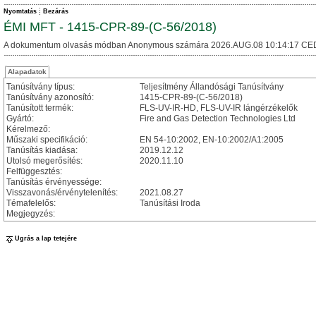
Nyomtatás
Bezárás
ÉMI MFT - 1415-CPR-89-(C-56/2018)
A dokumentum olvasás módban Anonymous számára 2026.AUG.08 10:14:17 CE
Alapadatok
Tanúsítvány típus:
Teljesítmény Állandósági Tanúsítvány
Tanúsítvány azonosító:
1415-CPR-89-(C-56/2018)
Tanúsított termék:
FLS-UV-IR-HD, FLS-UV-IR lángérzékelők
Gyártó:
Fire and Gas Detection Technologies Ltd
Kérelmező:
Műszaki specifikáció:
EN 54-10:2002, EN-10:2002/A1:2005
Tanúsítás kiadása:
2019.12.12
Utolsó megerősítés:
2020.11.10
Felfüggesztés:
Tanúsítás érvényessége:
Visszavonás/érvénytelenítés:
2021.08.27
Témafelelős:
Tanúsítási Iroda
Megjegyzés:
Ugrás a lap tetejére