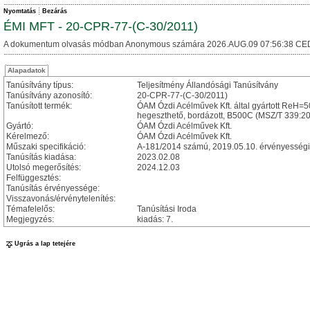
Nyomtatás
Bezárás
ÉMI MFT - 20-CPR-77-(C-30/2011)
A dokumentum olvasás módban Anonymous számára 2026.AUG.09 07:56:38 CE
Alapadatok
Tanúsítvány típus:
Teljesítmény Állandósági Tanúsítvány
Tanúsítvány azonosító:
20-CPR-77-(C-30/2011)
Tanúsított termék:
ÓAM Ózdi Acélművek Kft. által gyártott ReH=5
hegeszthető, bordázott, B500C (MSZ/T 339:2
Gyártó:
ÓAM Ózdi Acélművek Kft.
Kérelmező:
ÓAM Ózdi Acélművek Kft.
Műszaki specifikáció:
A-181/2014 számú, 2019.05.10. érvényességi ke
Tanúsítás kiadása:
2023.02.08
Utolsó megerősítés:
2024.12.03
Felfüggesztés:
Tanúsítás érvényessége:
Visszavonás/érvénytelenítés:
Témafelelős:
Tanúsítási Iroda
Megjegyzés:
kiadás: 7.
Ugrás a lap tetejére