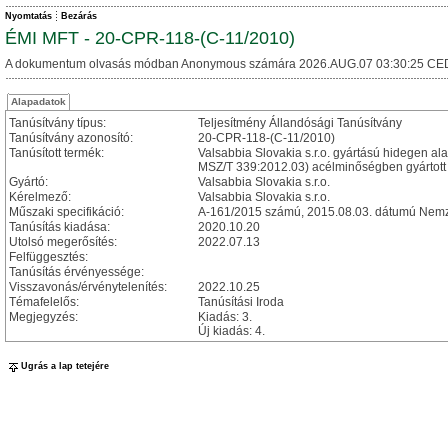
Nyomtatás
Bezárás
ÉMI MFT - 20-CPR-118-(C-11/2010)
A dokumentum olvasás módban Anonymous számára 2026.AUG.07 03:30:25 CE
Alapadatok
Tanúsítvány típus:
Teljesítmény Állandósági Tanúsítvány
Tanúsítvány azonosító:
20-CPR-118-(C-11/2010)
Tanúsított termék:
Valsabbia Slovakia s.r.o. gyártású hidegen al
MSZ/T 339:2012.03) acélminőségben gyártott b
Gyártó:
Valsabbia Slovakia s.r.o.
Kérelmező:
Valsabbia Slovakia s.r.o.
Műszaki specifikáció:
A-161/2015 számú, 2015.08.03. dátumú Nemze
Tanúsítás kiadása:
2020.10.20
Utolsó megerősítés:
2022.07.13
Felfüggesztés:
Tanúsítás érvényessége:
Visszavonás/érvénytelenítés:
2022.10.25
Témafelelős:
Tanúsítási Iroda
Megjegyzés:
Kiadás: 3.
Új kiadás: 4.
Ugrás a lap tetejére