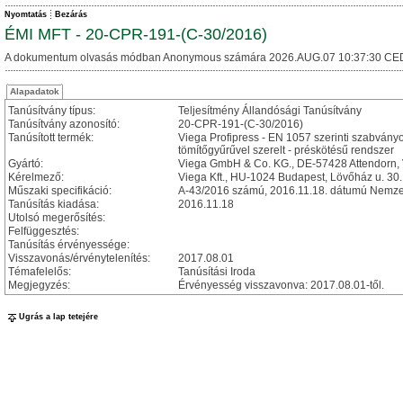
Nyomtatás
Bezárás
ÉMI MFT - 20-CPR-191-(C-30/2016)
A dokumentum olvasás módban Anonymous számára 2026.AUG.07 10:37:30 CE
Alapadatok
Tanúsítvány típus:
Teljesítmény Állandósági Tanúsítvány
Tanúsítvány azonosító:
20-CPR-191-(C-30/2016)
Tanúsított termék:
Viega Profipress - EN 1057 szerinti szabván
tömítőgyűrűvel szerelt - préskötésű rendszer
Gyártó:
Viega GmbH & Co. KG., DE-57428 Attendorn, V
Kérelmező:
Viega Kft., HU-1024 Budapest, Lövőház u. 30.
Műszaki specifikáció:
A-43/2016 számú, 2016.11.18. dátumú Nemzet
Tanúsítás kiadása:
2016.11.18
Utolsó megerősítés:
Felfüggesztés:
Tanúsítás érvényessége:
Visszavonás/érvénytelenítés:
2017.08.01
Témafelelős:
Tanúsítási Iroda
Megjegyzés:
Érvényesség visszavonva: 2017.08.01-től.
Ugrás a lap tetejére