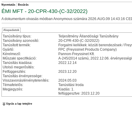
Nyomtatás
Bezárás
ÉMI MFT - 20-CPR-430-(C-32/2022)
A dokumentum olvasás módban Anonymous számára 2026.AUG.09 14:43:16 CE
Alapadatok
Tanúsítvány típus:
Teljesítmény Állandósági Tanúsítvány
Tanúsítvány azonosító:
20-CPR-430-(C-32/2022)
Tanúsított termék:
Forgalmi kellékek: közúti berendezések / Frey
Gyártó:
FPC (Freyssinet Products Company)
Kérelmező:
Pannon-Freyssinet Kft.
Műszaki specifikáció:
A-245/2014 számú, 2022.12.06. érvényességi 
Tanúsítás kiadása:
2022.12.14
Utolsó megerősítés:
Felfüggesztés:
2023.12.20
Tanúsítás érvényessége:
Visszavonás/érvénytelenítés:
2024.05.03
Témafelelős:
Tanúsitási Iroda
Megjegyzés:
Kiadás: 1.
felfüggesztve: 2023.12.20
Ugrás a lap tetejére