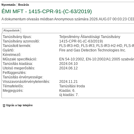
Nyomtatás
Bezárás
ÉMI MFT - 1415-CPR-91-(C-63/2019)
A dokumentum olvasás módban Anonymous számára 2026.AUG.07 00:03:23 CE
Alapadatok
Tanúsítvány típus:
Teljesítmény Állandósági Tanúsítvány
Tanúsítvány azonosító:
1415-CPR-91-(C-63/2019)
Tanúsított termék:
FLS-IR3-HD, FLS-IR3, FLS-IR3-H2-HD, FLS-I
Gyártó:
Fire and Gas Detection Technologies Inc.
Kérelmező:
Műszaki specifikáció:
EN 54-10:2002, EN-10:2002/A1:2005 szabvá
Tanúsítás kiadása:
2024.04.10
Utolsó megerősítés:
2024.06.12
Felfüggesztés:
Tanúsítás érvényessége:
Visszavonás/érvénytelenítés:
2024.11.21
Témafelelős:
Tanúsítási Iroda
Megjegyzés:
Kiadás: 6.
új kiadás: 7.
Ugrás a lap tetejére