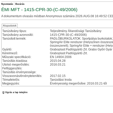
Nyomtatás
Bezárás
ÉMI MFT - 1415-CPR-30-(C-49/2006)
A dokumentum olvasás módban Anonymous számára 2026.AUG.08 16:49:52 CE
Alapadatok
Tanúsítvány típus:
Teljesítmény Állandósági Tanúsítvány
Tanúsítvány azonosító:
1415-CPR-30-(C-49/2006)
Tanúsított termék:
PADLÓBURKOLATOK: Sportpálya burkolatok; Sp
SpringAir Elite rendszer (Helyszínen összeszer
összeszerelt); SpringAir Elite + rendszer (Hel
Gyártó:
Graboplast Padlógyártó Zrt. Grabo Győri Gyár
Kérelmező:
Graboplast Padlógyártó Zrt.
Műszaki specifikáció:
EN 14904:2006
Tanúsítás kiadása:
2015.04.28
Utolsó megerősítés:
2016.03.21
Felfüggesztés:
Tanúsítás érvényessége:
Visszavonás/érvénytelenítés:
2017.02.15
Témafelelős:
Tanúsítási Iroda
Megjegyzés:
Érvényesség megerősítve: 2016.03.21-től
Ugrás a lap tetejére