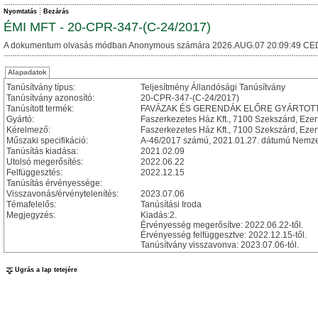
Nyomtatás
Bezárás
ÉMI MFT - 20-CPR-347-(C-24/2017)
A dokumentum olvasás módban Anonymous számára 2026.AUG.07 20:09:49 CE
Alapadatok
Tanúsítvány típus:
Teljesítmény Állandósági Tanúsítvány
Tanúsítvány azonosító:
20-CPR-347-(C-24/2017)
Tanúsított termék:
FAVÁZAK ÉS GERENDÁK ELŐRE GYÁRTOTT ÉPÜL
Gyártó:
Faszerkezetes Ház Kft., 7100 Szekszárd, Ezerf
Kérelmező:
Faszerkezetes Ház Kft., 7100 Szekszárd, Ezerf
Műszaki specifikáció:
A-46/2017 számú, 2021.01.27. dátumú Nemzet
Tanúsítás kiadása:
2021.02.09
Utolsó megerősítés:
2022.06.22
Felfüggesztés:
2022.12.15
Tanúsítás érvényessége:
Visszavonás/érvénytelenítés:
2023.07.06
Témafelelős:
Tanúsítási Iroda
Megjegyzés:
Kiadás:2.
Érvényesség megerősítve: 2022.06.22-től.
Érvényesség felfüggesztve: 2022.12.15-től.
Tanúsítvány visszavonva: 2023.07.06-tól.
Ugrás a lap tetejére