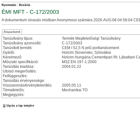
Nyomtatás
Bezárás
ÉMI MFT - C-172/2003
A dokumentum olvasás módban Anonymous számára 2026.AUG.08 04:58:04 CE
Alapadatok
Tanúsítvány típus:
Termék Megfelelőségi Tanúsítvány
Tanúsítvány azonosító:
C-172/2003
Tanúsított termék:
CEM I 52,5 N jelű portlandcement
Gyártó:
Holcim Slovensko, Szlovákia
Kérelmező:
Holcim Hungária Cementipari Rt. Lábatlani 
Műszaki specifikáció:
MSZ EN 197-1:2000
Tanúsítás kiadása:
2004.01.22
Utolsó megerősítés:
Felfüggesztés:
Tanúsítás érvényessége:
Visszavonás/érvénytelenítés:
2005.05.11
Témafelelős:
Mechanikai TO
Megjegyzés:
Ugrás a lap tetejére