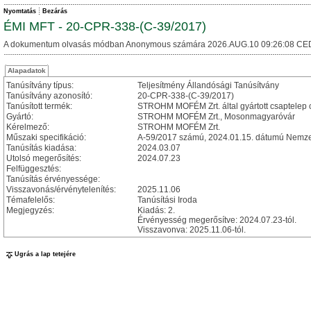
Nyomtatás
Bezárás
ÉMI MFT - 20-CPR-338-(C-39/2017)
A dokumentum olvasás módban Anonymous számára 2026.AUG.10 09:26:08 CE
Alapadatok
Tanúsítvány típus:
Teljesítmény Állandósági Tanúsítvány
Tanúsítvány azonosító:
20-CPR-338-(C-39/2017)
Tanúsított termék:
STROHM MOFÉM Zrt. által gyártott csaptelep 
Gyártó:
STROHM MOFÉM Zrt., Mosonmagyaróvár
Kérelmező:
STROHM MOFÉM Zrt.
Műszaki specifikáció:
A-59/2017 számú, 2024.01.15. dátumú Nemzeti
Tanúsítás kiadása:
2024.03.07
Utolsó megerősítés:
2024.07.23
Felfüggesztés:
Tanúsítás érvényessége:
Visszavonás/érvénytelenítés:
2025.11.06
Témafelelős:
Tanúsítási Iroda
Megjegyzés:
Kiadás: 2.
Érvényesség megerősítve: 2024.07.23-tól.
Visszavonva: 2025.11.06-tól.
Ugrás a lap tetejére