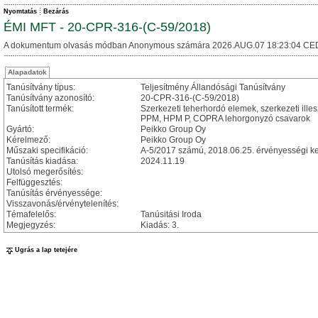
Nyomtatás
Bezárás
ÉMI MFT - 20-CPR-316-(C-59/2018)
A dokumentum olvasás módban Anonymous számára 2026.AUG.07 18:23:04 CE
Alapadatok
Tanúsítvány típus:
Teljesítmény Állandósági Tanúsítvány
Tanúsítvány azonosító:
20-CPR-316-(C-59/2018)
Tanúsított termék:
Szerkezeti teherhordó elemek, szerkezeti ille
PPM, HPM P, COPRA lehorgonyzó csavarok
Gyártó:
Peikko Group Oy
Kérelmező:
Peikko Group Oy
Műszaki specifikáció:
A-5/2017 számú, 2018.06.25. érvényességi kez
Tanúsítás kiadása:
2024.11.19
Utolsó megerősítés:
Felfüggesztés:
Tanúsítás érvényessége:
Visszavonás/érvénytelenítés:
Témafelelős:
Tanúsitási Iroda
Megjegyzés:
Kiadás: 3.
Ugrás a lap tetejére