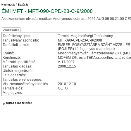
Nyomtatás
Bezárás
ÉMI MFT - MFT-090-CPD-23-C-9/2008
A dokumentum olvasás módban Anonymous számára 2026.AUG.09 08:21:00 CE
Alapadatok
Tanúsítvány típus:
Termék Megfelelőségi Tanúsítvány
Tanúsítvány azonosító:
MFT-090-CPD-23-C-9/2008
Tanúsított termék:
EMBERI FOGYASZTÁSRA SZÁNT VÍZZEL ÉRIN
(BOJLER) kétfogantyús csaptelepek
Gyártó:
Mosonmagyaróvári Fémszerelvény ZRT. (MOFÉ
Kérelmező:
MOFÉM ZRt. és a TEKA csoporthoz tartózó ü
Műszaki specifikáció:
A-17/2007
Tanúsítás kiadása:
2008.12.15
Utolsó megerősítés:
Felfüggesztés:
Tanúsítás érvényessége:
Visszavonás/érvénytelenítés:
2010.12.10
Témafelelős:
GETO
Megjegyzés:
Ugrás a lap tetejére