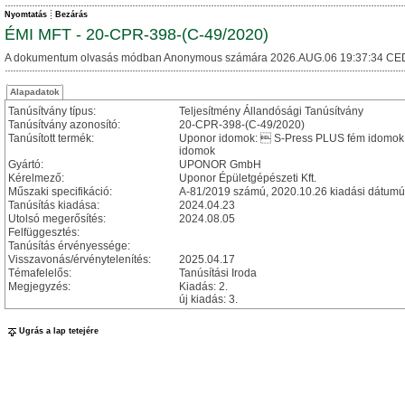
Nyomtatás
Bezárás
ÉMI MFT - 20-CPR-398-(C-49/2020)
A dokumentum olvasás módban Anonymous számára 2026.AUG.06 19:37:34 CE
Alapadatok
Tanúsítvány típus:
Teljesítmény Állandósági Tanúsítvány
Tanúsítvány azonosító:
20-CPR-398-(C-49/2020)
Tanúsított termék:
Uponor idomok:  S-Press PLUS fém idomok
idomok
Gyártó:
UPONOR GmbH
Kérelmező:
Uponor Épületgépészeti Kft.
Műszaki specifikáció:
A-81/2019 számú, 2020.10.26 kiadási dátumú
Tanúsítás kiadása:
2024.04.23
Utolsó megerősítés:
2024.08.05
Felfüggesztés:
Tanúsítás érvényessége:
Visszavonás/érvénytelenítés:
2025.04.17
Témafelelős:
Tanúsítási Iroda
Megjegyzés:
Kiadás: 2.
új kiadás: 3.
Ugrás a lap tetejére