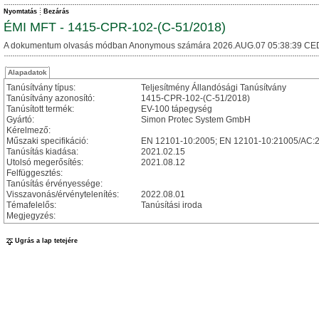
Nyomtatás
Bezárás
ÉMI MFT - 1415-CPR-102-(C-51/2018)
A dokumentum olvasás módban Anonymous számára 2026.AUG.07 05:38:39 CE
Alapadatok
Tanúsítvány típus:
Teljesítmény Állandósági Tanúsítvány
Tanúsítvány azonosító:
1415-CPR-102-(C-51/2018)
Tanúsított termék:
EV-100 tápegység
Gyártó:
Simon Protec System GmbH
Kérelmező:
Műszaki specifikáció:
EN 12101-10:2005; EN 12101-10:21005/AC:
Tanúsítás kiadása:
2021.02.15
Utolsó megerősítés:
2021.08.12
Felfüggesztés:
Tanúsítás érvényessége:
Visszavonás/érvénytelenítés:
2022.08.01
Témafelelős:
Tanúsítási iroda
Megjegyzés:
Ugrás a lap tetejére