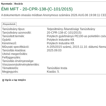
Nyomtatás
Bezárás
ÉMI MFT - 20-CPR-138-(C-101/2015)
A dokumentum olvasás módban Anonymous számára 2026.AUG.06 19:08:11 CED
Alapadatok
Tanúsítvány típus:
Teljesítmény Állandósági Tanúsítvány
Tanúsítvány azonosító:
20-CPR-138-(C-101/2015)
Tanúsított termék:
Polytech gyártmányú PE100-as polietilén csö
Gyártó:
Polytech Industrie Kft.
Kérelmező:
Polytech Industrie Kft.
Műszaki specifikáció:
A-205/2015 számú, 2015.11.10. dátumú Nemze
Tanúsítás kiadása:
2025.09.03
Utolsó megerősítés:
Felfüggesztés:
Tanúsítás érvényessége:
Visszavonás/érvénytelenítés:
Témafelelős:
Tanúsítási Iroda
Megjegyzés:
Kiadás: 5.
Ugrás a lap tetejére