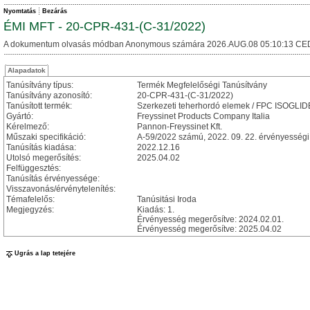
Nyomtatás
Bezárás
ÉMI MFT - 20-CPR-431-(C-31/2022)
A dokumentum olvasás módban Anonymous számára 2026.AUG.08 05:10:13 CE
Alapadatok
Tanúsítvány típus:
Termék Megfelelőségi Tanúsítvány
Tanúsítvány azonosító:
20-CPR-431-(C-31/2022)
Tanúsított termék:
Szerkezeti teherhordó elemek / FPC ISOGLID
Gyártó:
Freyssinet Products Company Italia
Kérelmező:
Pannon-Freyssinet Kft.
Műszaki specifikáció:
A-59/2022 számú, 2022. 09. 22. érvényességi 
Tanúsítás kiadása:
2022.12.16
Utolsó megerősítés:
2025.04.02
Felfüggesztés:
Tanúsítás érvényessége:
Visszavonás/érvénytelenítés:
Témafelelős:
Tanúsitási Iroda
Megjegyzés:
Kiadás: 1.
Érvényesség megerősítve: 2024.02.01.
Érvényesség megerősítve: 2025.04.02
Ugrás a lap tetejére