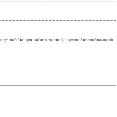
folyáshatárú hidegen alakított, sima felületű, hegeszthető betonacélhuzalokból