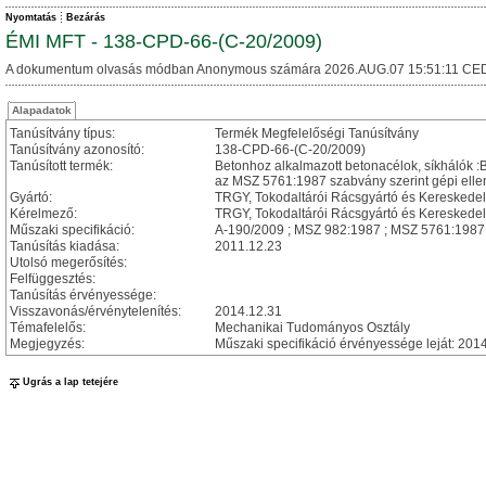
Nyomtatás
Bezárás
ÉMI MFT - 138-CPD-66-(C-20/2009)
A dokumentum olvasás módban Anonymous számára 2026.AUG.07 15:51:11 CED
Alapadatok
Tanúsítvány típus:
Termék Megfelelőségi Tanúsítvány
Tanúsítvány azonosító:
138-CPD-66-(C-20/2009)
Tanúsított termék:
Betonhoz alkalmazott betonacélok, síkhálók :
az MSZ 5761:1987 szabvány szerint gépi ellená
Gyártó:
TRGY, Tokodaltárói Rácsgyártó és Kereskedelm
Kérelmező:
TRGY, Tokodaltárói Rácsgyártó és Kereskedelm
Műszaki specifikáció:
A-190/2009 ; MSZ 982:1987 ; MSZ 5761:1987
Tanúsítás kiadása:
2011.12.23
Utolsó megerősítés:
Felfüggesztés:
Tanúsítás érvényessége:
Visszavonás/érvénytelenítés:
2014.12.31
Témafelelős:
Mechanikai Tudományos Osztály
Megjegyzés:
Műszaki specifikáció érvényessége leját: 201
Ugrás a lap tetejére