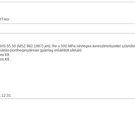
T-kor
BHS 55.50 (MSZ 982:1987) jelű, Re ≥ 500 MPa névleges keresztmetszettel számított 
llás-ponthegesztéssel gyárilag előállított síkháló
i Kft.
i Kft.
4.12.31.