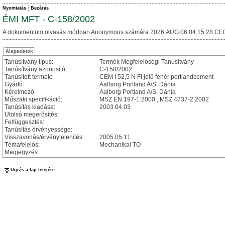
Nyomtatás
Bezárás
ÉMI MFT - C-158/2002
A dokumentum olvasás módban Anonymous számára 2026.AUG.06 04:15:28 CE
Alapadatok
Tanúsítvány típus:
Termék Megfelelőségi Tanúsítvány
Tanúsítvány azonosító:
C-158/2002
Tanúsított termék:
CEM I 52,5 N FI jelű fehér portlandcement
Gyártó:
Aalborg Portland A/S, Dánia
Kérelmező:
Aalborg Portland A/S, Dánia
Műszaki specifikáció:
MSZ EN 197-1:2000 , MSZ 4737-2:2002
Tanúsítás kiadása:
2003.04.03
Utolsó megerősítés:
Felfüggesztés:
Tanúsítás érvényessége:
Visszavonás/érvénytelenítés:
2005.05.11
Témafelelős:
Mechanikai TO
Megjegyzés:
Ugrás a lap tetejére