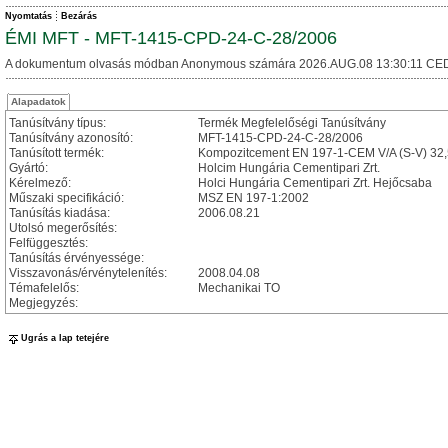
Nyomtatás
Bezárás
ÉMI MFT - MFT-1415-CPD-24-C-28/2006
A dokumentum olvasás módban Anonymous számára 2026.AUG.08 13:30:11 CED
Alapadatok
Tanúsítvány típus:
Termék Megfelelőségi Tanúsítvány
Tanúsítvány azonosító:
MFT-1415-CPD-24-C-28/2006
Tanúsított termék:
Kompozitcement EN 197-1-CEM V/A (S-V) 32,
Gyártó:
Holcim Hungária Cementipari Zrt.
Kérelmező:
Holci Hungária Cementipari Zrt. Hejőcsaba
Műszaki specifikáció:
MSZ EN 197-1:2002
Tanúsítás kiadása:
2006.08.21
Utolsó megerősítés:
Felfüggesztés:
Tanúsítás érvényessége:
Visszavonás/érvénytelenítés:
2008.04.08
Témafelelős:
Mechanikai TO
Megjegyzés:
Ugrás a lap tetejére