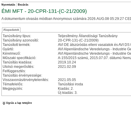
Nyomtatás
Bezárás
ÉMI MFT - 20-CPR-131-(C-21/2009)
A dokumentum olvasás módban Anonymous számára 2026.AUG.08 05:29:27 CE
Alapadatok
Tanúsítvány típus:
Teljesítmény Állandósági Tanúsítvány
Tanúsítvány azonosító:
20-CPR-131-(C-21/2009)
Tanúsított termék:
AVI DE átszúródás elleni vasalatok és AVI DS 
Gyártó:
AVI Alpenländische Veredelungs - Industrie Ge
Kérelmező:
AVI Alpenländische Veredelungs - Industrie G
Műszaki specifikáció:
A-155/2015 számú, 2015.07.07. dátumú Nemze
Tanúsítás kiadása:
2019.10.24
Utolsó megerősítés:
2021.02.09
Felfüggesztés:
Tanúsítás érvényessége:
Visszavonás/érvénytelenítés:
2021.05.05
Témafelelős:
Tanúsítási iroda
Megjegyzés:
Kiadás: 2.
Új kiadás: 3.
Ugrás a lap tetejére