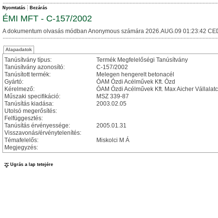
Nyomtatás
Bezárás
ÉMI MFT - C-157/2002
A dokumentum olvasás módban Anonymous számára 2026.AUG.09 01:23:42 CE
Alapadatok
Tanúsítvány típus:
Termék Megfelelőségi Tanúsítvány
Tanúsítvány azonosító:
C-157/2002
Tanúsított termék:
Melegen hengerelt betonacél
Gyártó:
ÓAM Ózdi Acélművek Kft. Ózd
Kérelmező:
ÓAM Ózdi Acélművek Kft. Max Aicher Vállalatc
Műszaki specifikáció:
MSZ 339-87
Tanúsítás kiadása:
2003.02.05
Utolsó megerősítés:
Felfüggesztés:
Tanúsítás érvényessége:
2005.01.31
Visszavonás/érvénytelenítés:
Témafelelős:
Miskolci M Á
Megjegyzés:
Ugrás a lap tetejére