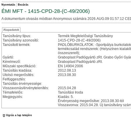
Nyomtatás
Bezárás
ÉMI MFT - 1415-CPD-28-(C-49/2006)
A dokumentum olvasás módban Anonymous számára 2026.AUG.09 01:57:12 CE
Alapadatok
Tanúsítvány típus:
Termék Megfelelőségi Tanúsítvány
Tanúsítvány azonosító:
1415-CPD-28-(C-49/2006)
Tanúsított termék:
PADLÓBURKOLATOK: -Sportpálya burkolatok; -Sp
termékcsalád rendszerek: (Helyszínen kialakíto
összeszerelt);
Gyártó:
Graboplast Padlógyártó zRt. Grabo Győri Gyá
Kérelmező:
Graboplast Padlógyártó zRt.
Műszaki specifikáció:
EN 14904:2006
Tanúsítás kiadása:
2012.08.13
Utolsó megerősítés:
2013.08.30
Felfüggesztés:
Tanúsítás érvényessége:
Visszavonás/érvénytelenítés:
2015.04.28
Témafelelős:
Tanúsítási Iroda
Megjegyzés:
Kiadás: 5.
Érvényesség megerősítve: 2013.08.30-tól
Visszavonva: 2015.04.28. Új tanúsítvány sz
Ugrás a lap tetejére