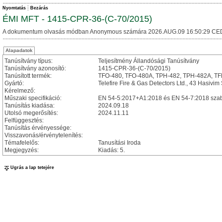
Nyomtatás
Bezárás
ÉMI MFT - 1415-CPR-36-(C-70/2015)
A dokumentum olvasás módban Anonymous számára 2026.AUG.09 16:50:29 CE
Alapadatok
Tanúsítvány típus:
Teljesítmény Állandósági Tanúsítvány
Tanúsítvány azonosító:
1415-CPR-36-(C-70/2015)
Tanúsított termék:
TFO-480, TFO-480A, TPH-482, TPH-482A, TFH
Gyártó:
Telefire Fire & Gas Detectors Ltd., 43 Hasivim S
Kérelmező:
Műszaki specifikáció:
EN 54-5:2017+A1:2018 és EN 54-7:2018 sza
Tanúsítás kiadása:
2024.09.18
Utolsó megerősítés:
2024.11.11
Felfüggesztés:
Tanúsítás érvényessége:
Visszavonás/érvénytelenítés:
Témafelelős:
Tanusítási Iroda
Megjegyzés:
Kiadás: 5.
Ugrás a lap tetejére