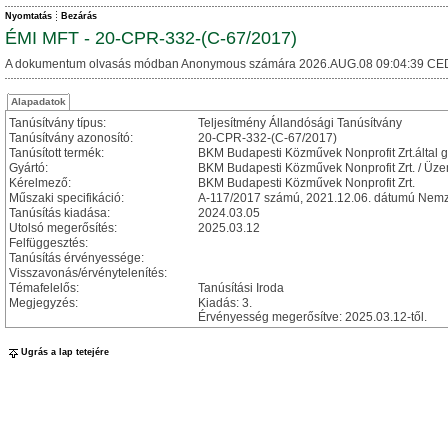
Nyomtatás
Bezárás
ÉMI MFT - 20-CPR-332-(C-67/2017)
A dokumentum olvasás módban Anonymous számára 2026.AUG.08 09:04:39 CE
Alapadatok
Tanúsítvány típus:
Teljesítmény Állandósági Tanúsítvány
Tanúsítvány azonosító:
20-CPR-332-(C-67/2017)
Tanúsított termék:
BKM Budapesti Közművek Nonprofit Zrt.által
Gyártó:
BKM Budapesti Közművek Nonprofit Zrt. / Üze
Kérelmező:
BKM Budapesti Közművek Nonprofit Zrt.
Műszaki specifikáció:
A-117/2017 számú, 2021.12.06. dátumú Nemze
Tanúsítás kiadása:
2024.03.05
Utolsó megerősítés:
2025.03.12
Felfüggesztés:
Tanúsítás érvényessége:
Visszavonás/érvénytelenítés:
Témafelelős:
Tanúsítási Iroda
Megjegyzés:
Kiadás: 3.
Érvényesség megerősítve: 2025.03.12-től.
Ugrás a lap tetejére