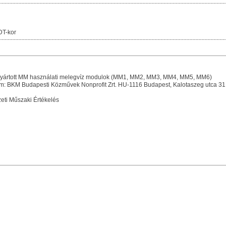
DT-kor
 gyártott MM használati melegvíz modulok (MM1, MM2, MM3, MM4, MM5, MM6)
m: BKM Budapesti Közművek Nonprofit Zrt. HU-1116 Budapest, Kalotaszeg utca 31
ti Műszaki Értékelés