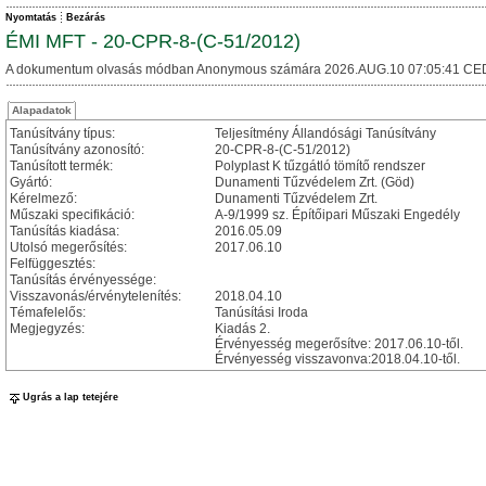
Nyomtatás
Bezárás
ÉMI MFT - 20-CPR-8-(C-51/2012)
A dokumentum olvasás módban Anonymous számára 2026.AUG.10 07:05:41 CE
Alapadatok
Tanúsítvány típus:
Teljesítmény Állandósági Tanúsítvány
Tanúsítvány azonosító:
20-CPR-8-(C-51/2012)
Tanúsított termék:
Polyplast K tűzgátló tömítő rendszer
Gyártó:
Dunamenti Tűzvédelem Zrt. (Göd)
Kérelmező:
Dunamenti Tűzvédelem Zrt.
Műszaki specifikáció:
A-9/1999 sz. Építőipari Műszaki Engedély
Tanúsítás kiadása:
2016.05.09
Utolsó megerősítés:
2017.06.10
Felfüggesztés:
Tanúsítás érvényessége:
Visszavonás/érvénytelenítés:
2018.04.10
Témafelelős:
Tanúsítási Iroda
Megjegyzés:
Kiadás 2.
Érvényesség megerősítve: 2017.06.10-től.
Érvényesség visszavonva:2018.04.10-től.
Ugrás a lap tetejére