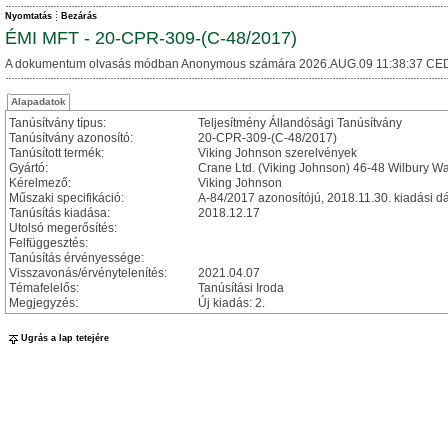
Nyomtatás
Bezárás
ÉMI MFT - 20-CPR-309-(C-48/2017)
A dokumentum olvasás módban Anonymous számára 2026.AUG.09 11:38:37 CED
Alapadatok
Tanúsítvány típus:
Teljesítmény Állandósági Tanúsítvány
Tanúsítvány azonosító:
20-CPR-309-(C-48/2017)
Tanúsított termék:
Viking Johnson szerelvények
Gyártó:
Crane Ltd. (Viking Johnson) 46-48 Wilbury Wa
Kérelmező:
Viking Johnson
Műszaki specifikáció:
A-84/2017 azonosítójú, 2018.11.30. kiadási 
Tanúsítás kiadása:
2018.12.17
Utolsó megerősítés:
Felfüggesztés:
Tanúsítás érvényessége:
Visszavonás/érvénytelenítés:
2021.04.07
Témafelelős:
Tanúsítási Iroda
Megjegyzés:
Új kiadás: 2.
Ugrás a lap tetejére