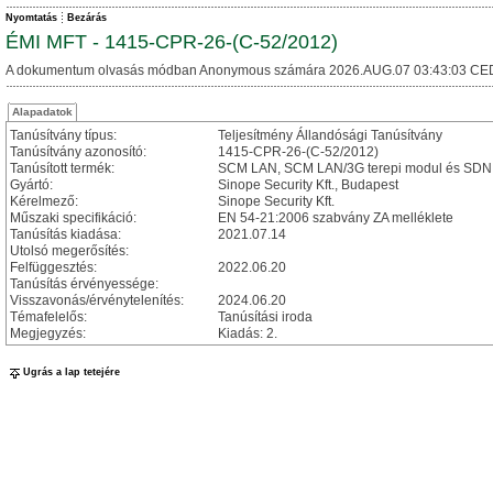
Nyomtatás
Bezárás
ÉMI MFT - 1415-CPR-26-(C-52/2012)
A dokumentum olvasás módban Anonymous számára 2026.AUG.07 03:43:03 CE
Alapadatok
Tanúsítvány típus:
Teljesítmény Állandósági Tanúsítvány
Tanúsítvány azonosító:
1415-CPR-26-(C-52/2012)
Tanúsított termék:
SCM LAN, SCM LAN/3G terepi modul és SDN 
Gyártó:
Sinope Security Kft., Budapest
Kérelmező:
Sinope Security Kft.
Műszaki specifikáció:
EN 54-21:2006 szabvány ZA melléklete
Tanúsítás kiadása:
2021.07.14
Utolsó megerősítés:
Felfüggesztés:
2022.06.20
Tanúsítás érvényessége:
Visszavonás/érvénytelenítés:
2024.06.20
Témafelelős:
Tanúsítási iroda
Megjegyzés:
Kiadás: 2.
Ugrás a lap tetejére