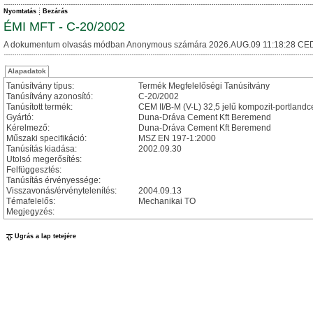
Nyomtatás
Bezárás
ÉMI MFT - C-20/2002
A dokumentum olvasás módban Anonymous számára 2026.AUG.09 11:18:28 CED
Alapadatok
Tanúsítvány típus:
Termék Megfelelőségi Tanúsítvány
Tanúsítvány azonosító:
C-20/2002
Tanúsított termék:
CEM II/B-M (V-L) 32,5 jelű kompozit-portland
Gyártó:
Duna-Dráva Cement Kft Beremend
Kérelmező:
Duna-Dráva Cement Kft Beremend
Műszaki specifikáció:
MSZ EN 197-1:2000
Tanúsítás kiadása:
2002.09.30
Utolsó megerősítés:
Felfüggesztés:
Tanúsítás érvényessége:
Visszavonás/érvénytelenítés:
2004.09.13
Témafelelős:
Mechanikai TO
Megjegyzés:
Ugrás a lap tetejére