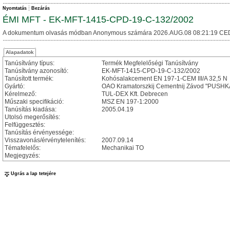
Nyomtatás
Bezárás
ÉMI MFT - EK-MFT-1415-CPD-19-C-132/2002
A dokumentum olvasás módban Anonymous számára 2026.AUG.08 08:21:19 CE
Alapadatok
Tanúsítvány típus:
Termék Megfelelőségi Tanúsítvány
Tanúsítvány azonosító:
EK-MFT-1415-CPD-19-C-132/2002
Tanúsított termék:
Kohósalakcement EN 197-1-CEM III/A 32,5 N
Gyártó:
OAO Kramatorszkij Cementnij Závod "PUSHKA
Kérelmező:
TUL-DEX Kft. Debrecen
Műszaki specifikáció:
MSZ EN 197-1:2000
Tanúsítás kiadása:
2005.04.19
Utolsó megerősítés:
Felfüggesztés:
Tanúsítás érvényessége:
Visszavonás/érvénytelenítés:
2007.09.14
Témafelelős:
Mechanikai TO
Megjegyzés:
Ugrás a lap tetejére