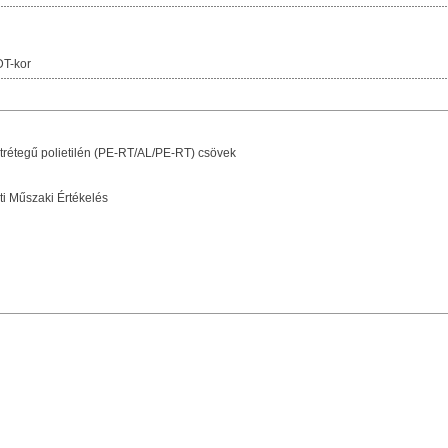
T-kor
rétegű polietilén (PE-RT/AL/PE-RT) csövek
i Műszaki Értékelés