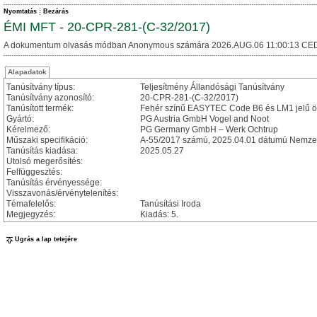
Nyomtatás
Bezárás
ÉMI MFT - 20-CPR-281-(C-32/2017)
A dokumentum olvasás módban Anonymous számára 2026.AUG.06 11:00:13 CED
Alapadatok
Tanúsítvány típus:
Teljesítmény Állandósági Tanúsítvány
Tanúsítvány azonosító:
20-CPR-281-(C-32/2017)
Tanúsított termék:
Fehér színű EASYTEC Code B6 és LM1 jelű öt
Gyártó:
PG Austria GmbH Vogel and Noot
Kérelmező:
PG Germany GmbH – Werk Ochtrup
Műszaki specifikáció:
A-55/2017 számú, 2025.04.01 dátumú Nemzet
Tanúsítás kiadása:
2025.05.27
Utolsó megerősítés:
Felfüggesztés:
Tanúsítás érvényessége:
Visszavonás/érvénytelenítés:
Témafelelős:
Tanúsítási Iroda
Megjegyzés:
Kiadás: 5.
Ugrás a lap tetejére