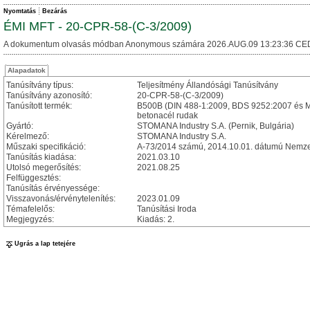
Nyomtatás
Bezárás
ÉMI MFT - 20-CPR-58-(C-3/2009)
A dokumentum olvasás módban Anonymous számára 2026.AUG.09 13:23:36 CE
Alapadatok
Tanúsítvány típus:
Teljesítmény Állandósági Tanúsítvány
Tanúsítvány azonosító:
20-CPR-58-(C-3/2009)
Tanúsított termék:
B500B (DIN 488-1:2009, BDS 9252:2007 és MSZ
betonacél rudak
Gyártó:
STOMANA Industry S.A. (Pernik, Bulgária)
Kérelmező:
STOMANA Industry S.A.
Műszaki specifikáció:
A-73/2014 számú, 2014.10.01. dátumú Nemzet
Tanúsítás kiadása:
2021.03.10
Utolsó megerősítés:
2021.08.25
Felfüggesztés:
Tanúsítás érvényessége:
Visszavonás/érvénytelenítés:
2023.01.09
Témafelelős:
Tanúsítási Iroda
Megjegyzés:
Kiadás: 2.
Ugrás a lap tetejére