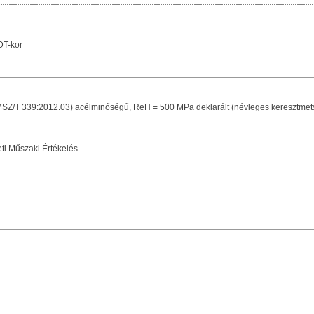
DT-kor
/T 339:2012.03) acélminőségű, ReH = 500 MPa deklarált (névleges keresztmetszet
i Műszaki Értékelés