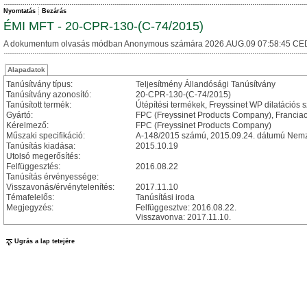
Nyomtatás
Bezárás
ÉMI MFT - 20-CPR-130-(C-74/2015)
A dokumentum olvasás módban Anonymous számára 2026.AUG.09 07:58:45 CE
Alapadatok
Tanúsítvány típus:
Teljesítmény Állandósági Tanúsítvány
Tanúsítvány azonosító:
20-CPR-130-(C-74/2015)
Tanúsított termék:
Útépítési termékek, Freyssinet WP dilatációs 
Gyártó:
FPC (Freyssinet Products Company), Francia
Kérelmező:
FPC (Freyssinet Products Company)
Műszaki specifikáció:
A-148/2015 számú, 2015.09.24. dátumú Nemze
Tanúsítás kiadása:
2015.10.19
Utolsó megerősítés:
Felfüggesztés:
2016.08.22
Tanúsítás érvényessége:
Visszavonás/érvénytelenítés:
2017.11.10
Témafelelős:
Tanúsítási iroda
Megjegyzés:
Felfüggesztve: 2016.08.22.
Visszavonva: 2017.11.10.
Ugrás a lap tetejére