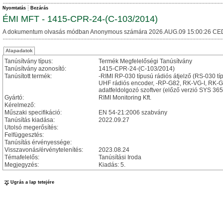
Nyomtatás
Bezárás
ÉMI MFT - 1415-CPR-24-(C-103/2014)
A dokumentum olvasás módban Anonymous számára 2026.AUG.09 15:00:26 CE
Alapadatok
Tanúsítvány típus:
Termék Megfelelőségi Tanúsítvány
Tanúsítvány azonosító:
1415-CPR-24-(C-103/2014)
Tanúsított termék:
-RIMI RP-030 típusú rádiós átjelző (RS-030 típ
UHF rádiós encoder, -RP-G82, RK-VG-I, RK-G
adatfeldolgozó szoftver (előző verzió SYS 36
Gyártó:
RIMI Monitoring Kft.
Kérelmező:
Műszaki specifikáció:
EN 54-21:2006 szabvány
Tanúsítás kiadása:
2022.09.27
Utolsó megerősítés:
Felfüggesztés:
Tanúsítás érvényessége:
Visszavonás/érvénytelenítés:
2023.08.24
Témafelelős:
Tanúsítási Iroda
Megjegyzés:
Kiadás: 5.
Ugrás a lap tetejére