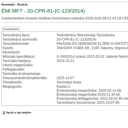
Nyomtatás
Bezárás
ÉMI MFT - 20-CPR-81-(C-123/2014)
A dokumentum olvasás módban Anonymous számára 2026.AUG.09 01:43:18 CE
Alapadatok
Tanúsítvány típus:
Teljesítmény Állandósági Tanúsítvány
Tanúsítvány azonosító:
20-CPR-81-(C-123/2014)
Tanúsított termék:
FAVÁZAK ÉS GERENDÁK ELŐRE GYÁRTOTT ÉPÜL
Gyártó:
TAKSONY H-BEK Kft., 2335 Taksony, Orgona 
Kérelmező:
Műszaki specifikáció:
A-160/2014 számú 2015.03.02. dátumú Nemze
Tanúsítás kiadása:
2019.10.21
Utolsó megerősítés:
Felfüggesztés:
Tanúsítás érvényessége:
Visszavonás/érvénytelenítés:
2025.10.07
Témafelelős:
Tanúsitási Iroda
Megjegyzés:
Kiadás:2.
Érvényesség megerősítve: 2020.04.14-től.
Érvényesség megerősítve:2020.11.30-tól.
Érvényesség felfüggesztve: 2021.04.01-től me
Tanúsítvány visszavonva: 2025.10.07-től.
Ugrás a lap tetejére