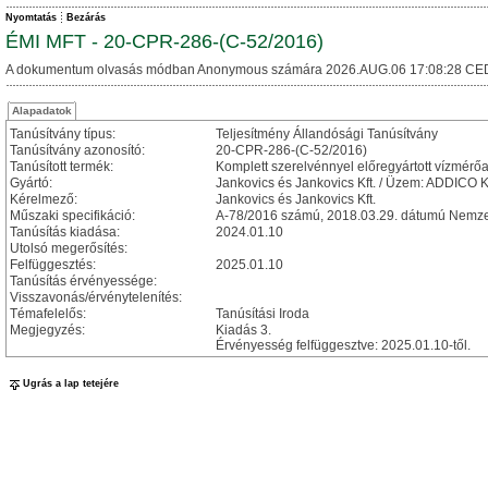
Nyomtatás
Bezárás
ÉMI MFT - 20-CPR-286-(C-52/2016)
A dokumentum olvasás módban Anonymous számára 2026.AUG.06 17:08:28 CE
Alapadatok
Tanúsítvány típus:
Teljesítmény Állandósági Tanúsítvány
Tanúsítvány azonosító:
20-CPR-286-(C-52/2016)
Tanúsított termék:
Komplett szerelvénnyel előregyártott vízmé
Gyártó:
Jankovics és Jankovics Kft. / Üzem: ADDICO K
Kérelmező:
Jankovics és Jankovics Kft.
Műszaki specifikáció:
A-78/2016 számú, 2018.03.29. dátumú Nemzet
Tanúsítás kiadása:
2024.01.10
Utolsó megerősítés:
Felfüggesztés:
2025.01.10
Tanúsítás érvényessége:
Visszavonás/érvénytelenítés:
Témafelelős:
Tanúsítási Iroda
Megjegyzés:
Kiadás 3.
Érvényesség felfüggesztve: 2025.01.10-től.
Ugrás a lap tetejére