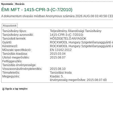
Nyomtatás
Bezárás
ÉMI MFT - 1415-CPR-3-(C-7/2010)
A dokumentum olvasás módban Anonymous számára 2026.AUG.08 03:40:58 CE
Alapadatok
Tanúsítvány típus:
Teljesítmény Állandósági Tanúsítvány
Tanúsítvány azonosító:
1415-CPR-3-(C-7/2010)
Tanúsított termék:
HŐSZIGETELŐ ANYAGOK
Gyártó:
ROCKWOOL Hungary Szigetelőanyaggyártó és 
Kérelmező:
ROCKWOOL Hungary Szigetelőanyaggyártó és
Műszaki specifikáció:
EN 13162:2012
Tanúsítás kiadása:
2015.03.04
Utolsó megerősítés:
2015.08.07
Felfüggesztés:
Tanúsítás érvényessége:
Visszavonás/érvénytelenítés:
2015.08.10
Témafelelős:
Tanúsítási Iroda
Megjegyzés:
Kiadás: 5.
érvényesség megerősítve: 2015.08.07-től
Ugrás a lap tetejére